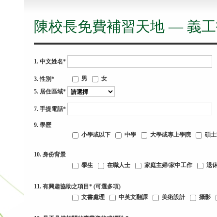
陳校長免費補習天地 — 義工
1. 中文姓名*
男
女
3. 性別*
5. 居住區域*
7. 手提電話*
9. 學歷
小學或以下
中學
大學或專上學院
碩士
10. 身份背景
學生
在職人士
家庭主婦/家中工作
退
11. 有興趣協助之項目* (可選多項)
文書處理
中英文翻譯
美術設計
攝影