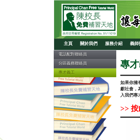
主頁
關於我們
服務介紹
義師
電話配對聯絡員
專才
分區義務聯絡員
專才義工
如果你擁
獻社會，
入我們專
>> 