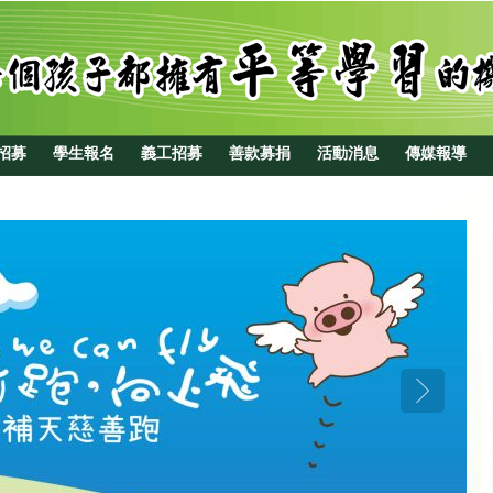
招募
學生報名
義工招募
善款募捐
活動消息
傳媒報導