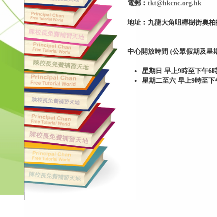
電郵︰
tkt@hkcnc.org.hk
地址︰九龍大角咀櫸樹街奧柏御峯
中心開放時間 (公眾假期及星期
星期日 早上9時至下午6
星期二至六 早上9時至下