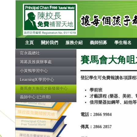
主頁
關於我們
服務介紹
義師招募
學生報名
官永義總社
賽馬會大角咀
籌募及推廣辦事處
小黃鴨學習中心
登記學生可免費報讀各項課程
LearningX 學習中心
賽馬會大角咀才藝發展中心
學前班
才藝課程 (樂器、美術、
義師中心 (已停用)
借用樂器如鋼琴、結他等
電話︰2866 9984
傳真︰2866 2857