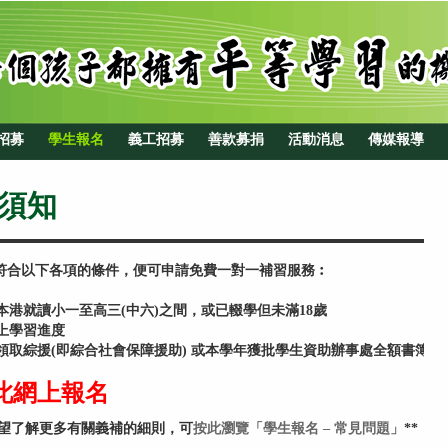
招募
學生報名
義工招募
善款募捐
活動消息
傳媒報導
須知
符合以下各項的條件，便可申請免費一對一補習服務︰
本港就讀小一至高三(中六)之間，或已輟學但未滿18歲
上學習進度
領取綜援(即綜合社會保障援助) 或本學年獲批學生資助辦事處全額書簿津
按此網上報名
你希望了解更多有關義補的細則，可
按此瀏覽「學生報名 – 常見問題」
**