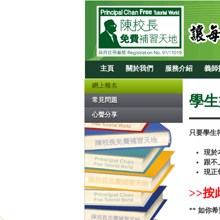
主頁
關於我們
服務介紹
義師
網上報名
學生
常見問題
心聲分享
只要學生
現於
跟不
現正
>>
** 如