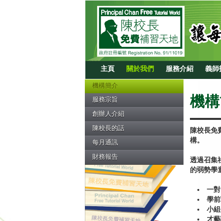
主頁
關於我們
服務介紹
義師
機構簡介
機構
服務宗旨
創辦人介紹
陳校長的話
陳校長免
構。 (註
每月通訊
財務報告
透過召集
的弱勢學
一對
學前
小組
才藝