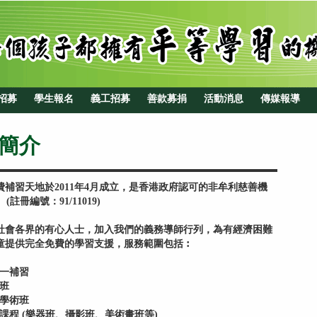
招募
學生報名
義工招募
善款募捐
活動消息
傳媒報導
簡介
費補習天地於2011年4月成立，是香港政府認可的非牟利慈善機
冊編號：91/11019)
社會各界的有心人士，加入我們的義務導師行列，為有經濟困難
童提供完全免費的學習支援，服務範圍包括︰
一補習
班
學術班
課程 (樂器班、攝影班、美術畫班等)