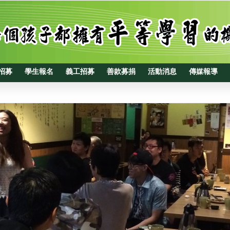
招募
學生報名
義工招募
善款募捐
活動消息
傳媒報導