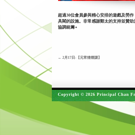
超過30位會員參與精心安排的遊戲及勞
具閣的設施。非常感謝鄭太的支持並贊助派對美食︑
協調統籌∘
←
2月17日-【元宵猜燈謎】
Copyright © 2026 Principal Chan Fr