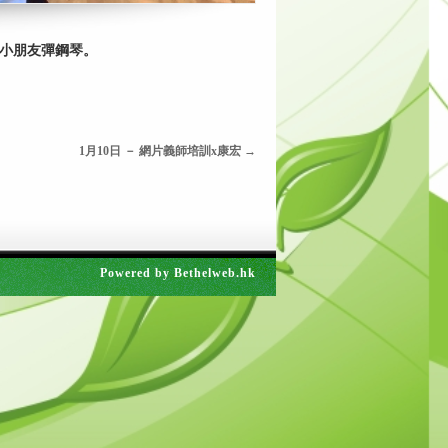
層小朋友彈鋼琴。
1月10日 － 網片義師培訓x康宏
→
Powered by
Bethelweb.hk