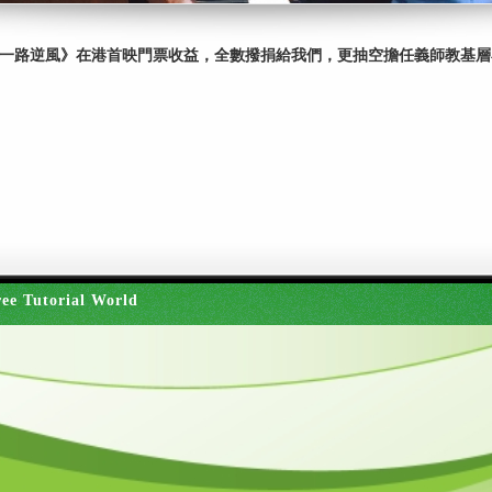
影《一路逆風》在港首映門票收益，全數撥捐給我們，更抽空擔任義師教基
ee Tutorial World