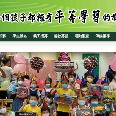
招募
學生報名
義工招募
善款募捐
活動消息
傳媒報導