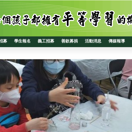
招募
學生報名
義工招募
善款募捐
活動消息
傳媒報導