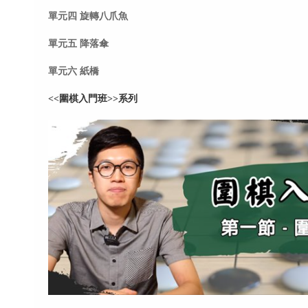
單元四 旋轉八爪魚
單元五 降落傘
單元六 紙橋
<<圍棋入門班>>系列