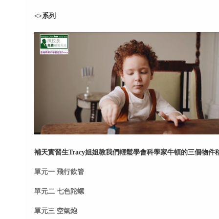
<
>系列
補天實習生Tracy姐姐教我們輕鬆學會科學家牛頓的三個物
單元一 飛行飲管
單元二 七色陀螺
單元三 空氣炮