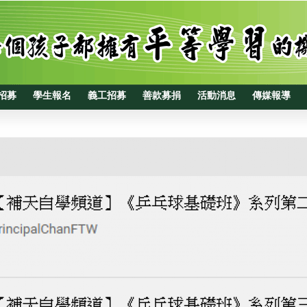
招募
學生報名
義工招募
善款募捐
活動消息
傳媒報導