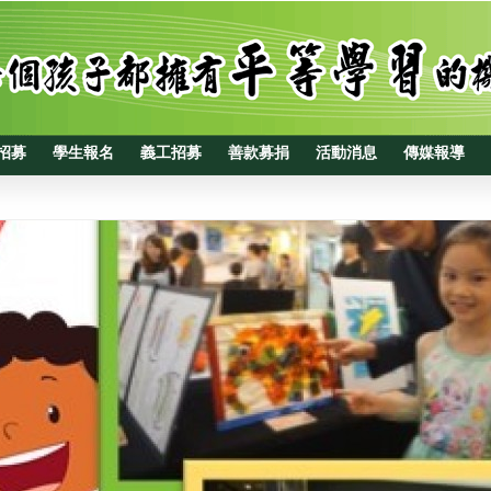
招募
學生報名
義工招募
善款募捐
活動消息
傳媒報導