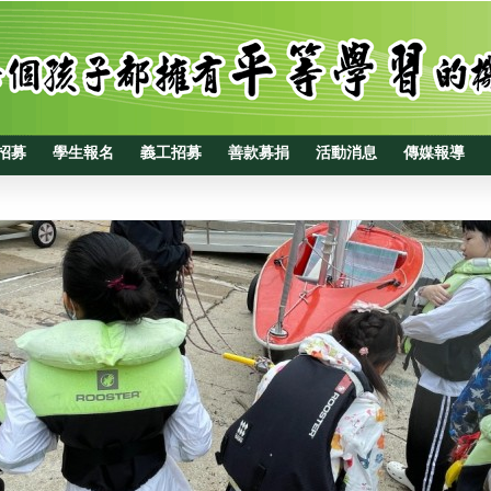
招募
學生報名
義工招募
善款募捐
活動消息
傳媒報導