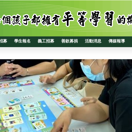
招募
學生報名
義工招募
善款募捐
活動消息
傳媒報導