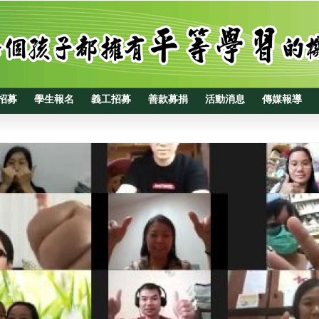
招募
學生報名
義工招募
善款募捐
活動消息
傳媒報導