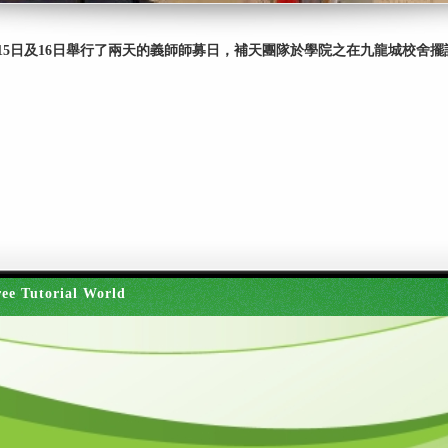
15日及16日舉行了兩天的義師師募日，補天團隊於學院之在九龍城校舍
ee Tutorial World