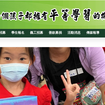
招募
學生報名
義工招募
善款募捐
活動消息
傳媒報導