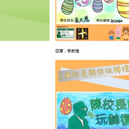
亞軍 : 李籽滺