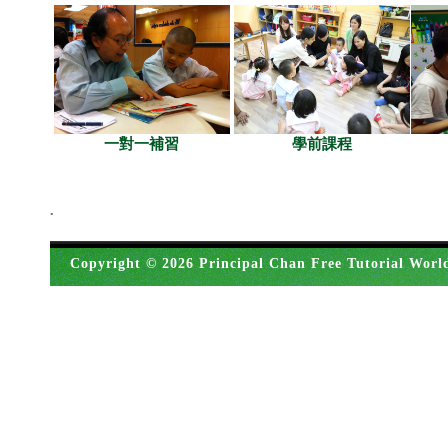
一對一補習
學前課程
.
Copyright © 2026 Principal Chan Free Tutorial Worl