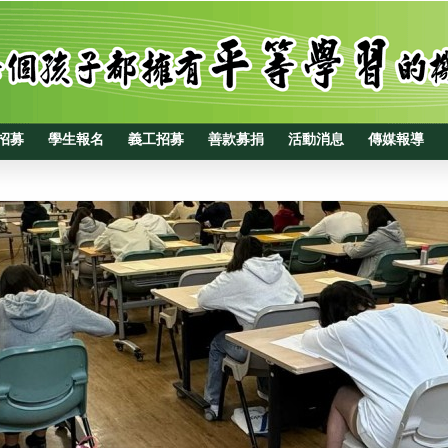
招募
學生報名
義工招募
善款募捐
活動消息
傳媒報導