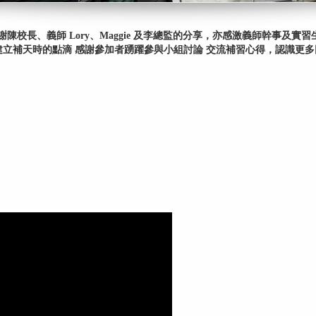
校長、義師 Lory、Maggie 及李總監的分享，亦感激義師幹事及實
前建立補天時的點滴 感謝參加者踴躍參與小組討論 交流補習心得，認識更