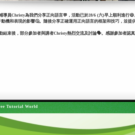
Christy為我們分享正向語言💬，活動已於28/6 (六)早上順利進行😄
子動機和表現的影響🤔。隨後分享正確運用正向語言的框架和技巧，並提
束後，部分參加者與講者Christy熱烈交流及討論🗣️。感謝參加者認真
ee Tutorial World