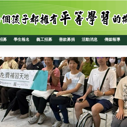
招募
學生報名
義工招募
善款募捐
活動消息
傳媒報導