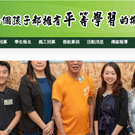
招募
學生報名
義工招募
善款募捐
活動消息
傳媒報導